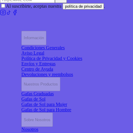
Al suscribirte, aceptas nuestra
.
política de privacidad
Información
Condiciones Generales
Aviso Legal
Política de Privacidad y Cookies
Envíos y Entregas
Centro de Ayuda
Devoluciones y reembolsos
Nuestros Productos
Gafas Graduadas
Gafas de Sol
Gafas de Sol para Mujer
Gafas de Sol para Hombre
Sobre Nosotros
Nosotros