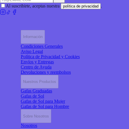
Al suscribirte, aceptas nuestra
.
política de privacidad
Información
Condiciones Generales
Aviso Legal
Política de Privacidad y Cookies
Envíos y Entregas
Centro de Ayuda
Devoluciones y reembolsos
Nuestros Productos
Gafas Graduadas
Gafas de Sol
Gafas de Sol para Mujer
Gafas de Sol para Hombre
Sobre Nosotros
Nosotros