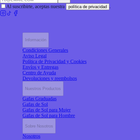
Al suscribirte, aceptas nuestra
.
política de privacidad
Información
Condiciones Generales
Aviso Legal
Política de Privacidad y Cookies
Envíos y Entregas
Centro de Ayuda
Devoluciones y reembolsos
Nuestros Productos
Gafas Graduadas
Gafas de Sol
Gafas de Sol para Mujer
Gafas de Sol para Hombre
Sobre Nosotros
Nosotros