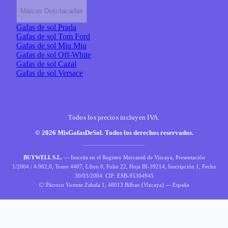
Marcas Desctacadas
Gafas de sol Prada
Gafas de sol Tom Ford
Gafas de sol Miu Miu
Gafas de sol Off-White
Gafas de sol Cazal
Gafas de sol Versace
Todos los precios incluyen IVA.
© 2026 MisGafasDeSol. Todos los derechos reservados.
BUYWELL S.L.
— Inscrita en el Registro Mercantil de Vizcaya, Presentación
1/2004 / 4.962,0, Tomo 4407, Libro 0, Folio 22, Hoja BI-39214, Inscripción 1, Fecha
30/03/2004. CIF: ESB-95304945
C/ Párroco Vicente Zabala 1, 48013 Bilbao (Vizcaya) — España