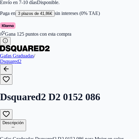
Forma
:
Cuadrada
Envío en 7-10 días
Disponible.
Género
:
Mujer
Largo de la Varilla (mm)
:
145
Paga en
sin intereses (0% TAE)
3
plazos de
41,86
€
Marca
:
Dsquared2
Tamaño del Puente (mm)
:
19
Calibres
:
197737055424
Gana
125
puntos con esta compra
Gafas Graduadas
/
Dsquared2
Dsquared2 D2 0152 086
Descripción
Gafas Graduadas Dsquared2 D2 0152 086 para Mujer en color