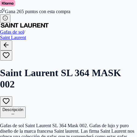
Género
:
Mujer, Hombre
Largo de la Varilla (mm)
:
140
Gana
265
puntos con esta compra
Marca
:
Saint Laurent
Tamaño del Puente (mm)
:
10
Gafas de sol
/
Saint Laurent
Saint Laurent SL 364 MASK
002
Descripción
Gafas de sol Saint Laurent SL 364 Mask 002. Gafas de lujo y puro
diseño de la marca francesa Saint laurent. Las firma Saint Laurent nos
ofrece una colección de gafas que te sorprenderá como estas gafas