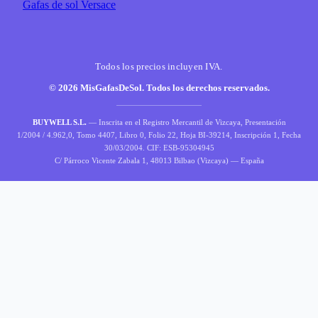
Gafas de sol Versace
Todos los precios incluyen IVA.
© 2026 MisGafasDeSol. Todos los derechos reservados.
BUYWELL S.L.
— Inscrita en el Registro Mercantil de Vizcaya, Presentación
1/2004 / 4.962,0, Tomo 4407, Libro 0, Folio 22, Hoja BI-39214, Inscripción 1, Fecha
30/03/2004. CIF: ESB-95304945
C/ Párroco Vicente Zabala 1, 48013 Bilbao (Vizcaya) — España