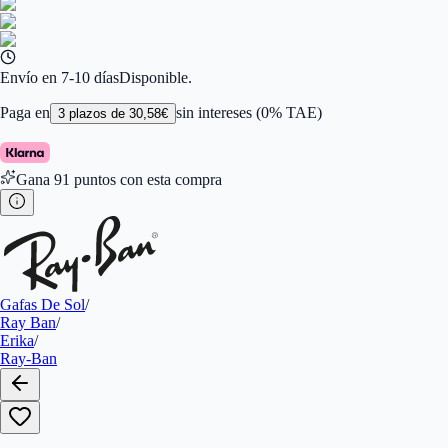
Ancho de la Lente (mm)
:
54
Tamaño
:
54
Color de Lentes
:
Verde
Familiar de colores de frontal
:
Marrón
Forma
:
Phantos
Envío en 7-10 días
Disponible.
Género
:
Mujer
Largo de la Varilla (mm)
:
145
Paga en
sin intereses (0% TAE)
3
plazos de
30,58
€
Marca
:
Ray-Ban
Tipo de Cristales
:
Normales
Gana
91
puntos con esta compra
Gafas De Sol
/
Ray Ban
/
Erika
/
Ray-Ban