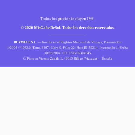
Todos los precios incluyen IVA.
© 2026 MisGafasDeSol. Todos los derechos reservados.
BUYWELL S.L.
— Inscrita en el Registro Mercantil de Vizcaya, Presentación
1/2004 / 4.962,0, Tomo 4407, Libro 0, Folio 22, Hoja BI-39214, Inscripción 1, Fecha
30/03/2004. CIF: ESB-95304945
C/ Párroco Vicente Zabala 1, 48013 Bilbao (Vizcaya) — España