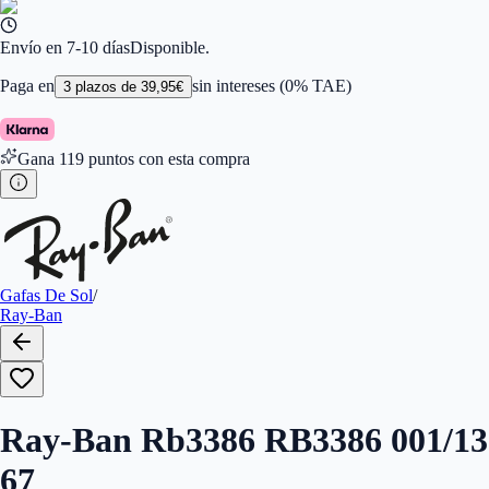
Color de Lentes
:
Marrón
Familiar de colores de frontal
:
Oro
Forma
:
Aviador
Envío en 7-10 días
Disponible.
Género
:
Hombre
Largo de la Varilla (mm)
:
130
Paga en
sin intereses (0% TAE)
3
plazos de
39,95
€
Marca
:
Ray-Ban
Tipo de Cristales
:
Normales
Calibres
:
805289204275,805289204282
Gana
119
puntos con esta compra
Gafas De Sol
/
Ray-Ban
Ray-Ban Rb3386 RB3386 001/13
67