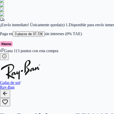
Ancho de la Lente (mm)
:
49
Tamaño
:
49
Color de Lentes
:
Verde
Familiar de colores de frontal
:
Negro
Forma
:
Cuadrada
Género
:
Mujer, Hombre
¡Envío inmediato! Únicamente queda(n) 1.
Disponible para envío inmed
Largo de la Varilla (mm)
:
140
Marca
:
Ray-Ban
Paga en
sin intereses (0% TAE)
3
plazos de
37,72
€
Tipo de Cristales
:
Normales
Calibres
:
805289653653,805289304449,8056597847926
Gana
113
puntos con esta compra
Gafas de sol
/
Ray-Ban