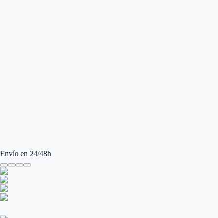
Envío en 24/48h
Ray-Ban Clubmaster RB3016 W0365 49
Gafas de sol Ray-Ban Clubmaster RB3016 W0365 49 para Mujer y Hombre
Gafas de sol Ray-Ban Clubmaster RB3016 W0365 49 para Mujer y Hombre
Manufacturer
:
Ray-Ban