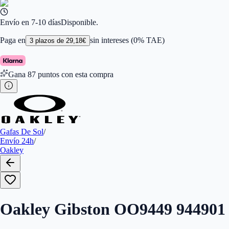
Color de Lentes
:
Gris
Familiar de colores de frontal
:
Negro
Forma
:
Rectangular
Envío en 7-10 días
Disponible.
Género
:
Hombre
Largo de la Varilla (mm)
:
132
Paga en
sin intereses (0% TAE)
3
plazos de
29,18
€
Marca
:
Oakley
Tipo de Cristales
:
Normales
Tamaño del Puente (mm)
:
17
Gana
87
puntos con esta compra
En Stock
:
1
Color Cristales Oakley
:
Prizm Grey
Gafas De Sol
/
Envío 24h
/
Oakley
Oakley Gibston OO9449 944901