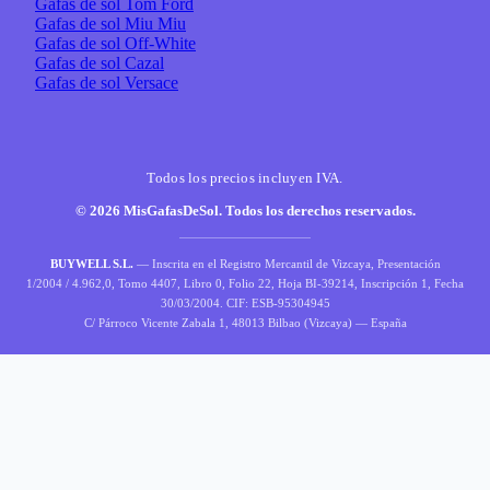
Gafas de sol Tom Ford
Gafas de sol Miu Miu
Gafas de sol Off-White
Gafas de sol Cazal
Gafas de sol Versace
Todos los precios incluyen IVA.
© 2026 MisGafasDeSol. Todos los derechos reservados.
BUYWELL S.L.
— Inscrita en el Registro Mercantil de Vizcaya, Presentación
1/2004 / 4.962,0, Tomo 4407, Libro 0, Folio 22, Hoja BI-39214, Inscripción 1, Fecha
30/03/2004. CIF: ESB-95304945
C/ Párroco Vicente Zabala 1, 48013 Bilbao (Vizcaya) — España